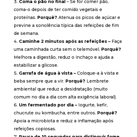
Coma o pão no final
– Se for comer pão,
coma-o depois de ter comido vegetais e
proteínas.
Porquê?
Atenua os picos de açúcar e
previne a sonolência típica das refeições de fim
de semana.
Caminhe 2 minutos após as refeições –
Faça
uma caminhada curta sem o telemóvel.
Porquê?
Melhora a digestão, reduz o inchaço e ajuda a
estabilizar a glicose.
Garrafa de água à vista –
Coloque-a à vista e
beba sempre que a vir.
Porquê?
Lembrete
ambiental que reduz a desidratação (muito
comum no dia a dia com alta exigência laboral).
Um fermentado por dia –
Iogurte, kefir,
chucrute ou kombucha, entre outros.
Porquê?
Apoia a microbiota e reduz a inflamação após
refeições copiosas.
Pausa de 10 segundos para distinguir fome