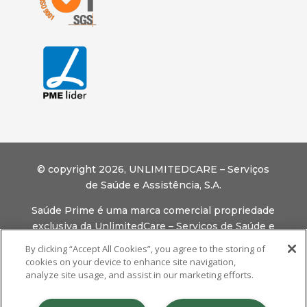
© copyright 2026, U
NLIMITEDCARE – Serviços
de Saúde e Assistência, S.A.
Saúde Prime é uma marca comercial propriedade
exclusiva da UnlimitedCare – Serviços de Saúde e
Assistência, S.A.
By clicking “Accept All Cookies”, you agree to the storing of
cookies on your device to enhance site navigation,
Aviso Legal
analyze site usage, and assist in our marketing efforts.
Termos e Condições
Política de Privacidade