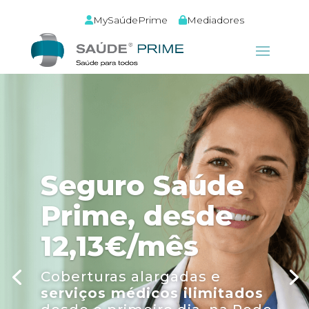
MySaúdePrime
Mediadores
Seguro Saúde
Prime, desde
12,13€/mês
Coberturas alargadas e
serviços médicos ilimitados